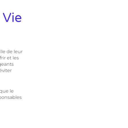
 Vie
lle de leur
ir et les
geants
viter
 que le
sponsables