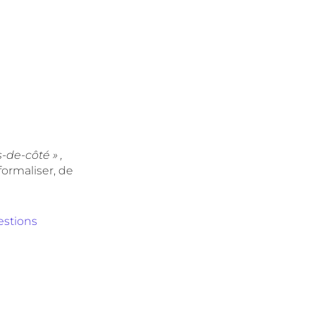
-de-côté » ,
 formaliser, de
estions