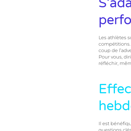
S’ada
perf
Les athlètes 
compétitions. 
coup de l’adve
Pour vous, dir
réfléchir, mêm
Effec
hebd
Il est bénéfiq
questions clé