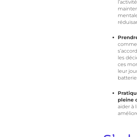
l’activi
mainten
mentale 
réduisan
Prendr
c
omme l
s’accor
les déci
ces mo
leur jo
batterie
Pratiqu
pleine
aider à 
améliore