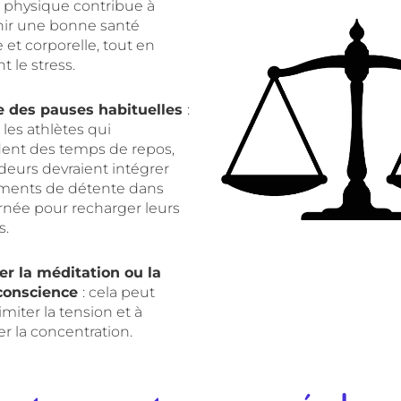
té physique contribue à
ir une bonne santé
et corporelle, tout en
t le stress.
e des pauses habituelles
:
es athlètes qui
dent des temps de repos,
deurs devraient intégrer
ments de détente dans
urnée pour recharger leurs
s.
er la méditation ou la
 conscience
: cela peut
limiter la tension et à
r la concentration.