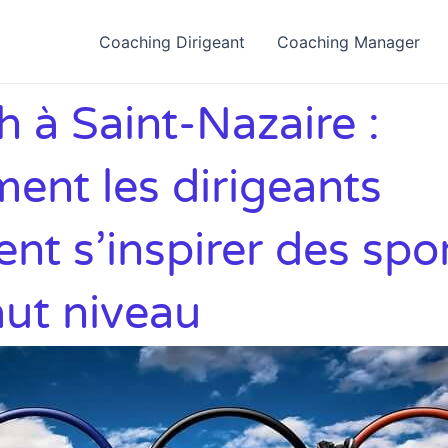
Coaching Dirigeant
Coaching Manager
 à Saint-Nazaire :
ent les dirigeants
nt s’inspirer des spor
aut niveau