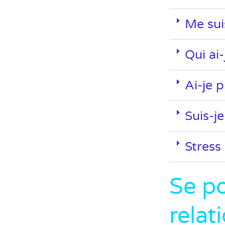
Me suis
Qui ai-
Ai-je p
Suis-je
Stress 
Se po
relat