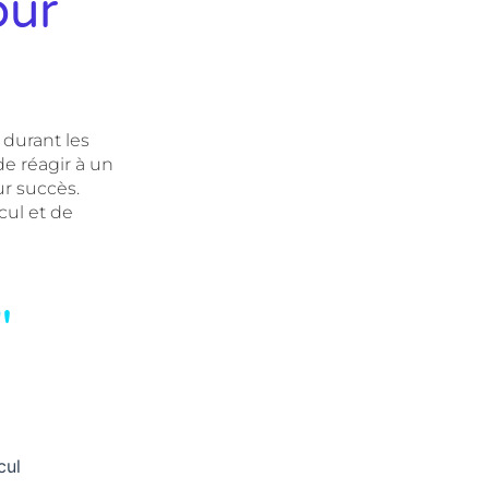
our
durant les
de réagir à un
ur succès.
cul et de
"